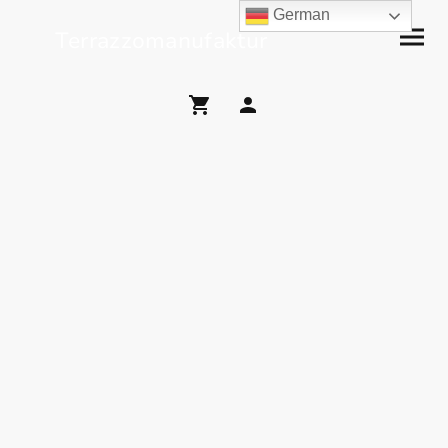
German
Terrazzomanufaktur