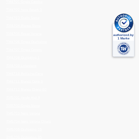
TM4701 Grigio Carnico
TM4702 Nero Basalt 3
TM4703 Giallo Siena
TM4704 Bianco Siena
TM4705 Rosso Verona
TM4706 Grigio Occhialino
TM4707 Grigio Cenero
TM4708 Occhialino 1
TM4709 Limestone
TM4710 Botticino Cene
TM4711 Bianco Cene 3
TM4712 Bianco Ebano 60
TM5701 Verde Alpi 9
TM5702 Grigio Siena
TM5703 Nero Verona
TM5704 Nero Verona Chiaro
TM5705 Occhialino 25
TM5706 Occhialino 35