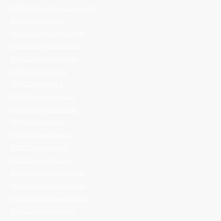
TM2707 Grigio Bianco Carrara 15
TM2708 Nero Carnico
TM2710 Grigio Bianco Venato
TM2711 Grigio Moncervetto
TM2712 Nero Moncervetto
TM3701 Grigio Cene 1
TM3702 Occhialino 5
TM3703 Verde Alpi Scuro
TM3704 Grigio Nero Basalt
TM3705 Rosa Verona
TM3706 Bianco Carrara 1
TM3707 Bianco Cene 1
TM3708 Grigio Botticino
TM3709 Marron Prugna Medio
TM3710 Bianco Carrara Medio
TM3711 Grigio Bianco Botticino
TM3712 Bianco Statuario