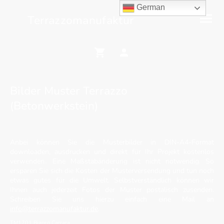
German
Terrazzomanufaktur
Bilder Muster Terrazzo
(Betonwerkstein)
Anbei können Sie die Musterbilder in DIN-A4-Format
downloaden, ausdrucken und direkt für Ihr Projekt kostenlos
verwenden.. Eine Maßstabänderung ist nicht notwendig. So
ersparen Sie sich die Kosten der Musterversendung und tun noch
etwas gutes für die Umwelt. Selbstverständlich können wir
Ihnen auch jederzeit Fotos der Muster postalisch zusenden.
Schreiben Sie uns hierzu einfach eine Mail an
info@terrazzomanufaktur.de
.
TM1701 Bianco Carrara