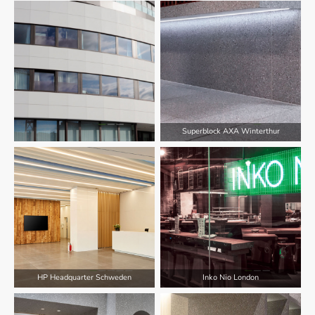
Superblock AXA Winterthur
HP Headquarter Schweden
Inko Nio London