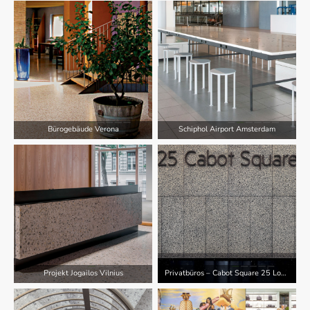
Bürogebäude Verona
Schiphol Airport Amsterdam
Projekt Jogailos Vilnius
Privatbüros – Cabot Square 25 London