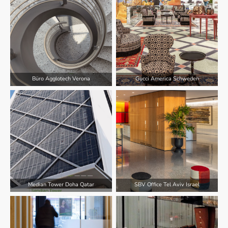
Büro Agglotech Verona
Gucci America Schweden
Median Tower Doha Qatar
SBV Office Tel Aviv Israel