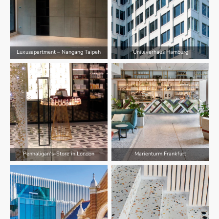
Luxusapartment – Nangang Taipeh
Unileverhaus Hamburg
Penhaligan‘s-Store in London
Marienturm Frankfurt