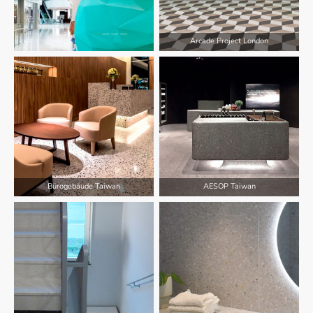
Arcade Project London
Bürogebäude Taiwan
AESOP Taiwan