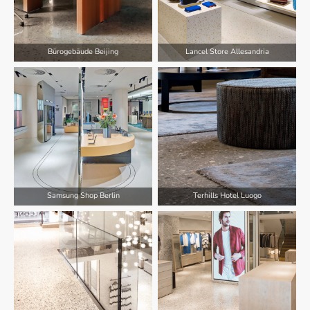
Bürogebäude Beijing
Lancel Store Allesandria
Samsung Shop Berlin
Terhills Hotel Luogo