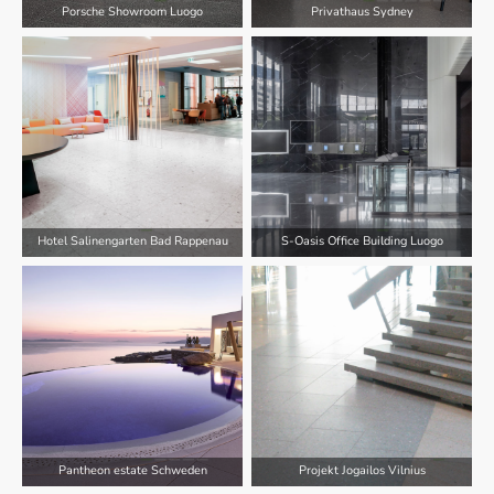
Porsche Showroom Luogo
Privathaus Sydney
Hotel Salinengarten Bad Rappenau
S-Oasis Office Building Luogo
Pantheon estate Schweden
Projekt Jogailos Vilnius