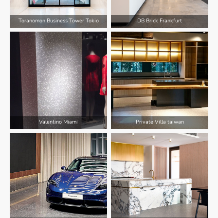
Toranomon Business Tower Tokio
DB Brick Frankfurt
Valentino Miami
Private Villa taiwan