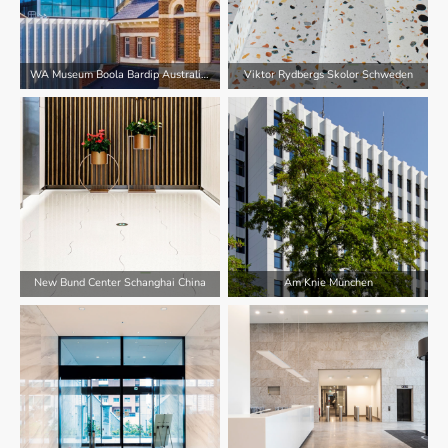
WA Museum Boola Bardip Australien
Viktor Rydbergs Skolor Schweden
New Bund Center Schanghai China
Am Knie München