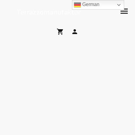
German
Terrazzomanufaktur