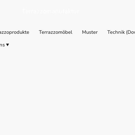
Terrazzomanufaktur
azzoprodukte
Terrazzomöbel
Muster
Technik (Do
ns