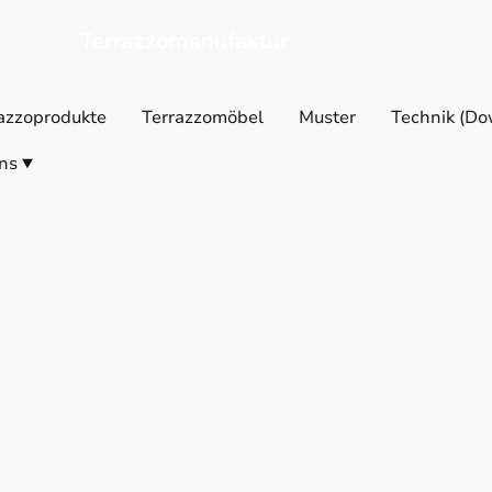
Terrazzomanufaktur
azzoprodukte
Terrazzomöbel
Muster
Technik (Do
ns