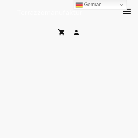
German
Terrazzomanufaktur