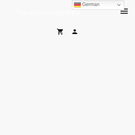
German
Terrazzomanufaktur