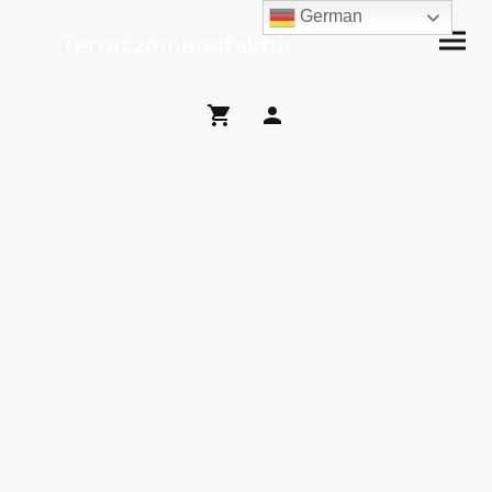
German
Terrazzomanufaktur