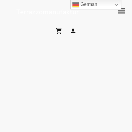
German
Terrazzomanufaktur