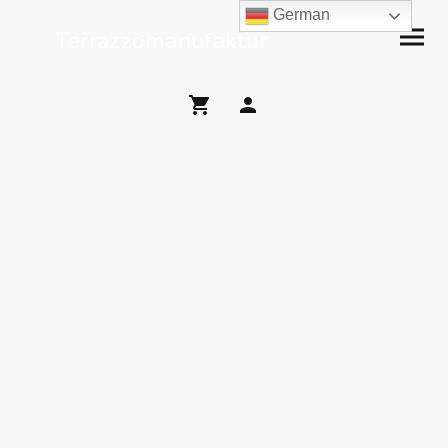
German
Terrazzomanufaktur