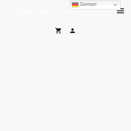
German
Terrazzomanufaktur