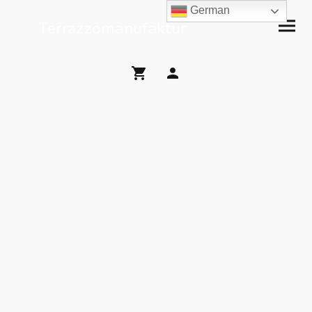
German
Terrazzomanufaktur