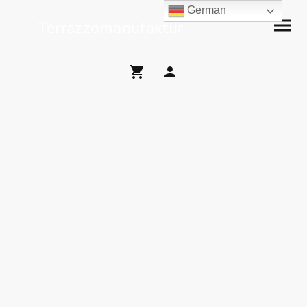
German
Terrazzomanufaktur