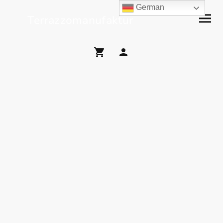
German
Terrazzomanufaktur