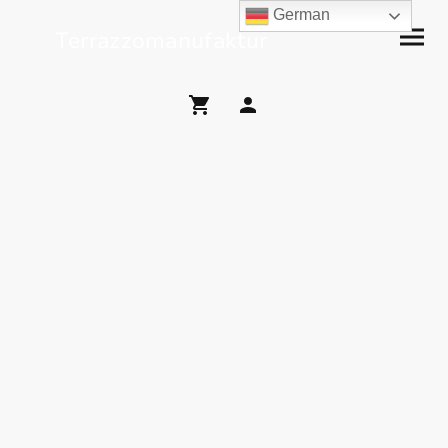
German
Terrazzomanufaktur