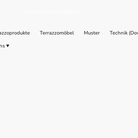
Terrazzomanufaktur
azzoprodukte
Terrazzomöbel
Muster
Technik (Do
ns