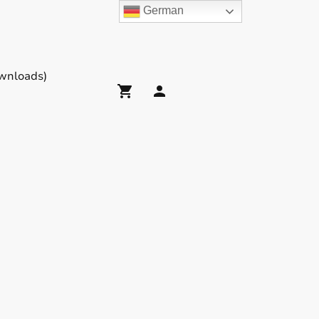
German
wnloads)