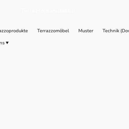
Terrazzomanufaktur
azzoprodukte
Terrazzomöbel
Muster
Technik (Do
ns