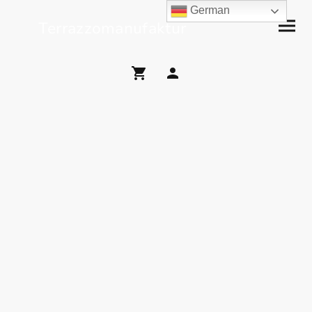
German
Terrazzomanufaktur