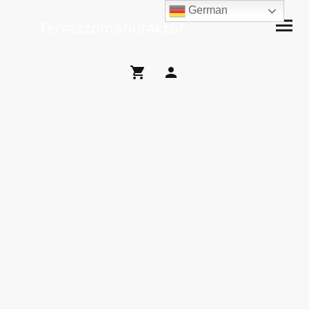
German
Terrazzomanufaktur