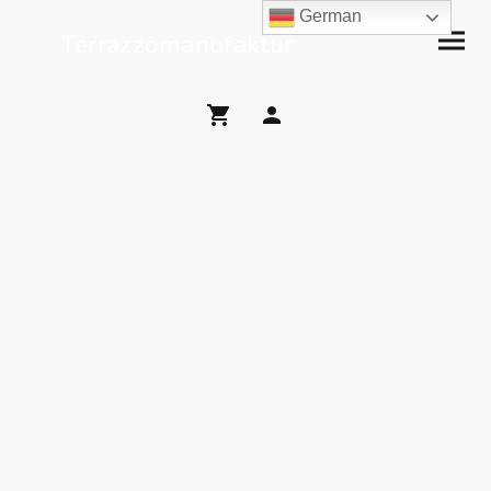
German
Terrazzomanufaktur