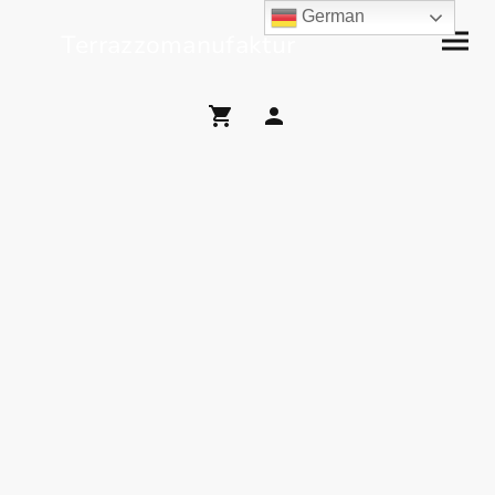
German
Terrazzomanufaktur