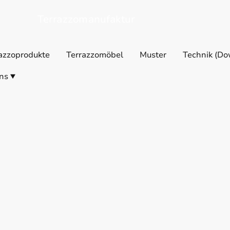
Terrazzomanufaktur
azzoprodukte
Terrazzomöbel
Muster
Technik (Do
ns