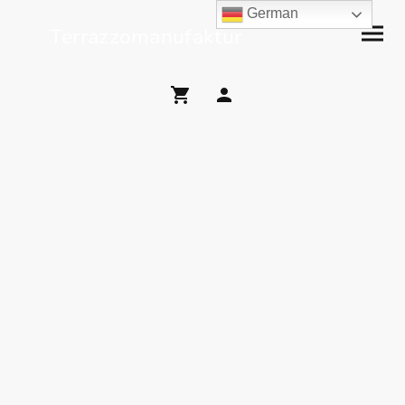
German
Terrazzomanufaktur