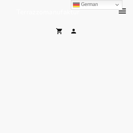
German
Terrazzomanufaktur