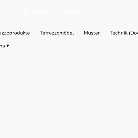
Terrazzomanufaktur
azzoprodukte
Terrazzomöbel
Muster
Technik (Do
ns