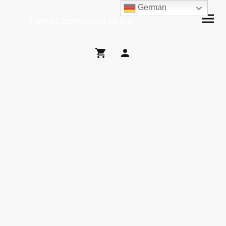
German
Terrazzomanufaktur