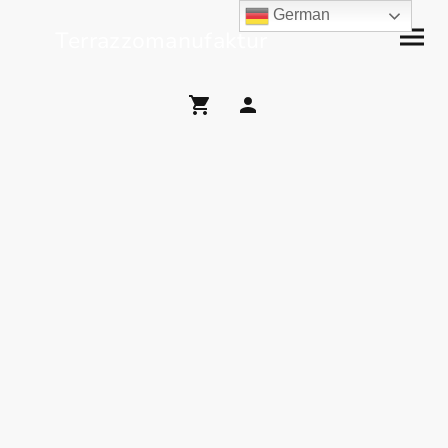
German
Terrazzomanufaktur