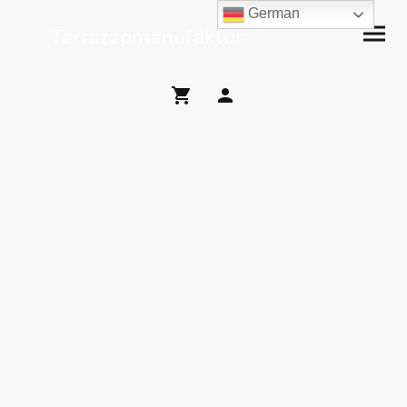
German
Terrazzomanufaktur