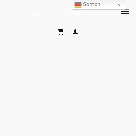
German
Terrazzomanufaktur