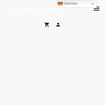
German
Terrazzomanufaktur