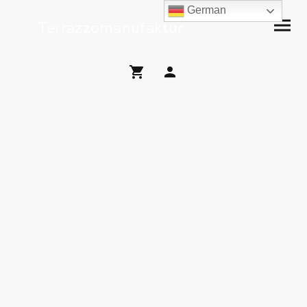
German
Terrazzomanufaktur