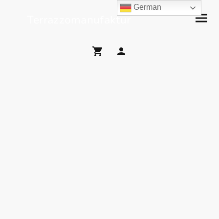
German
Terrazzomanufaktur