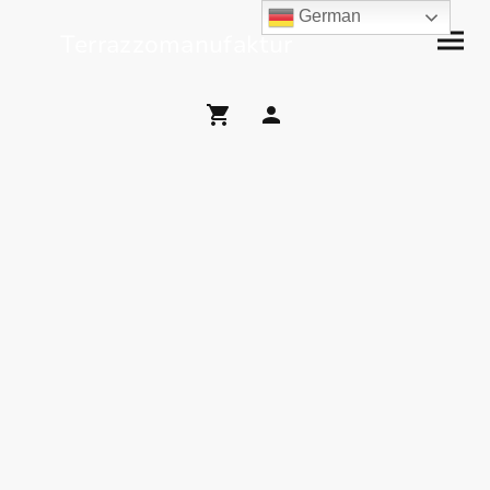
German
Terrazzomanufaktur