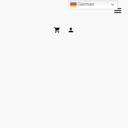
German
Terrazzomanufaktur