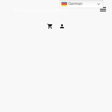
German
Terrazzomanufaktur