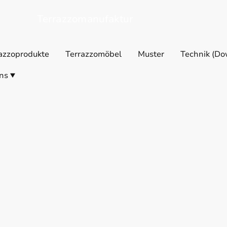
Terrazzomanufaktur
azzoprodukte
Terrazzomöbel
Muster
Technik (Do
ns