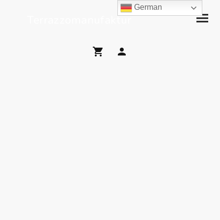
German
Terrazzomanufaktur