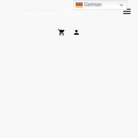
German
Terrazzomanufaktur