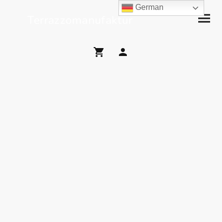
German
Terrazzomanufaktur