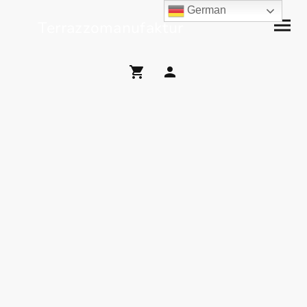
German
Terrazzomanufaktur