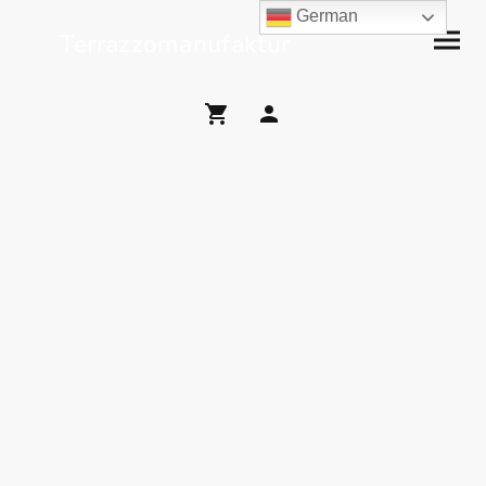
German
Terrazzomanufaktur