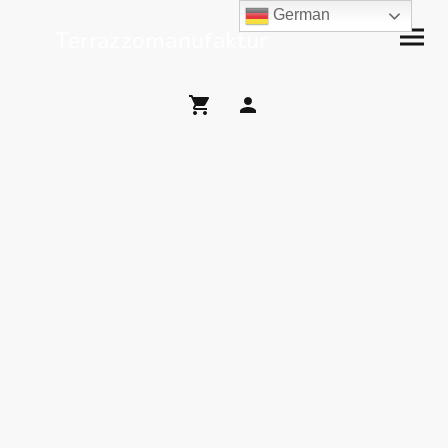
German
Terrazzomanufaktur