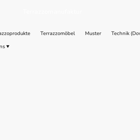
Terrazzomanufaktur
azzoprodukte
Terrazzomöbel
Muster
Technik (Do
ns