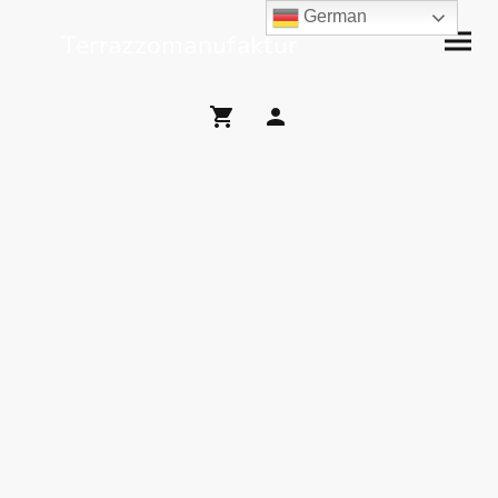
German
Terrazzomanufaktur