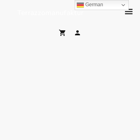
German
Terrazzomanufaktur