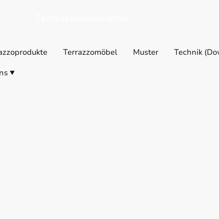
Terrazzomanufaktur
azzoprodukte
Terrazzomöbel
Muster
Technik (Do
ns