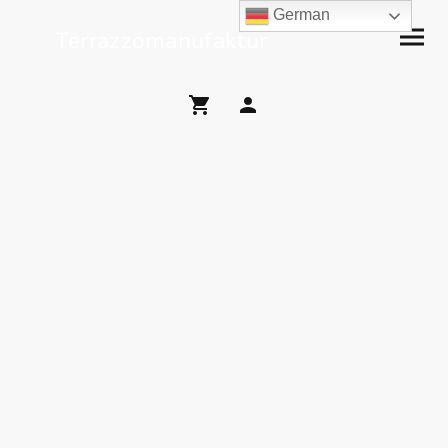
German
Terrazzomanufaktur