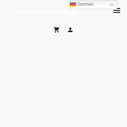
German
Terrazzomanufaktur