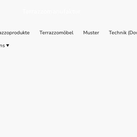
Terrazzomanufaktur
azzoprodukte
Terrazzomöbel
Muster
Technik (Do
ns